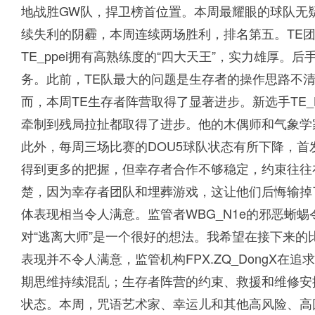
地战胜GW队，捍卫榜首位置。本周最耀眼的球队无
续失利的阴霾，本周连续两场胜利，排名第五。TE
TE_ppei拥有高熟练度的“四大天王”，实力雄厚。后
务。此前，TE队最大的问题是生存者的操作思路不
而，本周TE生存者阵营取得了显著进步。新选手TE_L
牵制到残局拉扯都取得了进步。他的木偶师和气象学
此外，每周三场比赛的DOU5球队状态有所下降，首发
得到更多的把握，但幸存者合作不够稳定，约束往往在
楚，因为幸存者团队和埋葬游戏，这让他们后悔输掉了
体表现相当令人满意。监管者WBG_N1e的邪恶蜥
对“逃离大师”是一个很好的想法。我希望在接下来的比
表现并不令人满意，监管机构FPX.ZQ_DongX
期思维持续混乱；生存者阵营的约束、救援和维修安
状态。本周，咒语艺术家、幸运儿和其他高风险、高