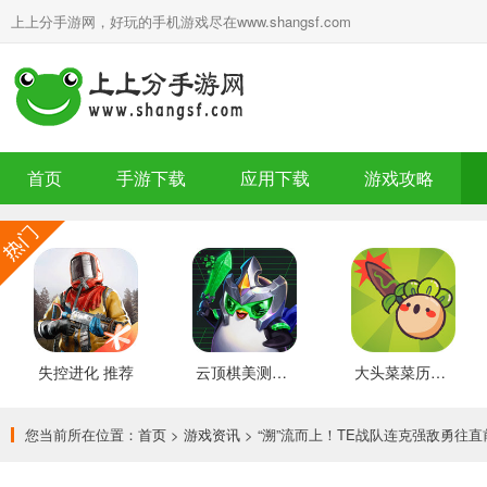
上上分手游网，好玩的手机游戏尽在www.shangsf.com
首页
手游下载
应用下载
游戏攻略
失控进化 推荐
云顶棋美测服 最新版
大头菜菜历险记 好玩的
您当前所在位置：
首页
>
游戏资讯
> “溯”流而上！TE战队连克强敌勇往直