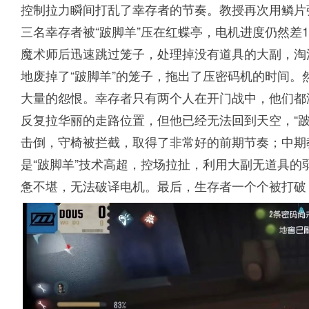
控制拉力瞬间打乱了幸存者的节奏。教授再次用鳞片
三名幸存者被“跛脚羊”压在红蝶亭，电机进度仍然差1
魔术师后迅速跳过笼子，处理掉没有道具的大副，淘
地废掉了“跛脚羊”的笼子，拖出了压密码机的时间。
大量的怨恨。幸存者只有两个人在开门战中，他们都没有
反复拉华丽的走路位置，但他已经无法回到天空，“跛
击倒，守椅被拦截，取得了非常好的前期节奏；中期
是“跛脚羊”技术高超，控场拉扯，利用大副无道具
惫不堪，无法破译电机。最后，生存者一个个被打破