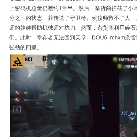
上密码机总量仍差约1台半。然后，杂货商拦截了小
分之三的状态，并传送了守卫椅。殡仪师救不了人，
师的娃娃帮助机械师对抗刀。然而，杂货商利用碎石
们。此时，幸存者无法回到天堂。DOU5_mhxm
强劲的四抓。