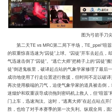
图为弓箭手刀
第二天TE vs MRC第二局下半场，TE_ppei
的双重惊喜迅速为“囚徒”上球。“囚徒”开车去起点，
气迅速击倒了“囚徒”。“逃亡大师”把椅子上的“囚徒
徒”倒进鬼板里，破译起点站的气象学家修理了最后
成功地使用了行走位置进行救援，但时间不足以破译
再次使用极端的刀气，迫使气象学家的道具被击倒，
迷烟炉和双重误导成功拖到密码机上救人，但“喧嚣
门上车，迅速淘汰。这时，“逃离大师”在起点站点开
胜，也给了对手本赛季的第一次失利。纵观全局，面对极度