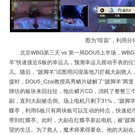
图为“喧嚣”，利用
北京WBG第三天 vs 第一局DOU5上半场，WB
羊”快速接近S板的幸运儿，预测幸运儿摇动手表的位
儿。随后，“跛脚羊”试图用闪现落地刀拦截大副救
援时，DOU5_Czai教授高秀鳞片破解了“跛脚羊
牌坊的板块来回拉扯，拖出鳞片CD，消耗了整整三个
副，直到大副被击倒。场上电机只剩下31%，“跛脚羊
蝶亭，利用S板只有两块板可以互动的特点，快速处
带到红蝶亭。此时，大副在红蝶亭新起电机，被“跛
望的生活。为了救人，魔术师累得要命。他的大副在