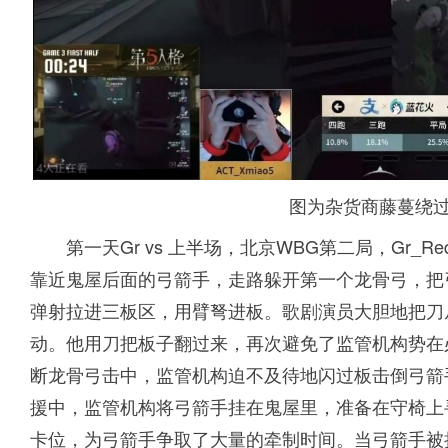
图为杂货商藤蔓绕
第一天Gr vs 上半场，北京WBG第二局，Gr
靠近鬼屋后面的弓箭手，走路躲开第一个龙骨弓，把
弹射拉进三板区，用臂弩进板。歌剧演员大胆地把刀
动。他用刀把板子翻过来，再次避免了监管机构势在
断龙骨弓击中，监管机构迫不及待地闪过板击倒弓箭
援中，监管机构将弓箭手挂在鬼屋里，准备在守椅上
卡位，为弓箭手争取了大量的牵制时间。当弓箭手被