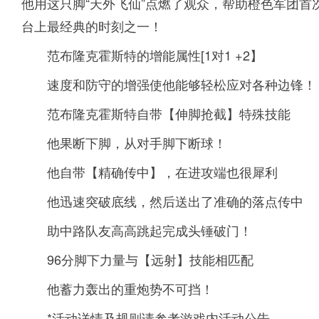
他用这只脚“天外飞仙”点燃了观众，帮助橙色军团
台上最经典的时刻之一！
范布隆克霍斯特的增能属性[1对1 +2】
速度和防守的增强使他能够轻松应对各种边锋！
范布隆克霍斯特自带【伸脚抢截】特殊技能
他果断下脚，从对手脚下断球！
他自带【精确传中】，在进攻端也很犀利
他迅速突破底线，然后送出了准确的落点传中
助中路队友高高跳起完成头锤破门！
96分脚下力量与【远射】技能相匹配
他蓄力轰出的重炮势不可挡！
*活动详情及规则请参考游戏内活动公告