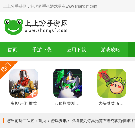
上上分手游网，好玩的手机游戏尽在www.shangsf.com
首页
手游下载
应用下载
游戏攻略
失控进化 推荐
云顶棋美测服 最新版
大头菜菜历险记 好玩的
您当前所在位置：
首页
>
游戏资讯
> 双增能史诗高光范布隆克霍斯特即将