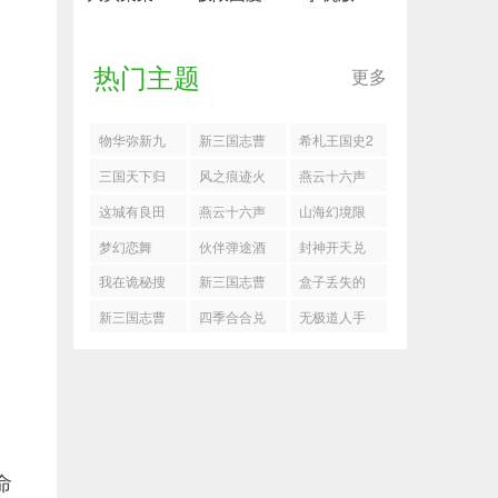
热门主题
更多
物华弥新九
新三国志曹
希札王国史2
幽行域七八
操传许褚试
手记获取
三国天下归
风之痕迹火
燕云十六声
关40难度阵
炼4打法
心孙尚香阵
挂机配队思
舍命陪君子
这城有良田
燕云十六声
山海幻境限
容
容搭配推荐
路
成就攻略
官府何秀姑
逗你玩
时搜神画卷
梦幻恋舞
伙伴弹途酒
封神开天兑
搭配攻略
获取途径
馆招募怎么
换码最新
我在诡秘搜
新三国志曹
盒子丢失的
刷双红
2025一览
物资战力提
操传怎么过
碎片游戏
新三国志曹
四季合合兑
无极道人手
升途径
定军山之战
操传无双神
换码
游
兵速刷攻略
命