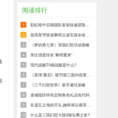
阅读排行
1
彩虹橙中后期团队套装快速获取方法
2
崩溃星穹铁道黎明云崖宝箱全收集策略与崩铁玩家分享
3
《梦的第七章》异国幻想活动策略
4
库比强度排名“黎明重来”
减
5
现代战舰T0级战舰是什么?
6
《星球:重启》硬币第三面内容更新清单
装
7
《三千幻想世界》新手避坑策略
8
迷城陆区特色定制角色礼品包代码
9
在遗忘之海的尽头,她终将以痛苦创造新的生命
10
什么是三国幻想大陆2猫头鹰之歌?