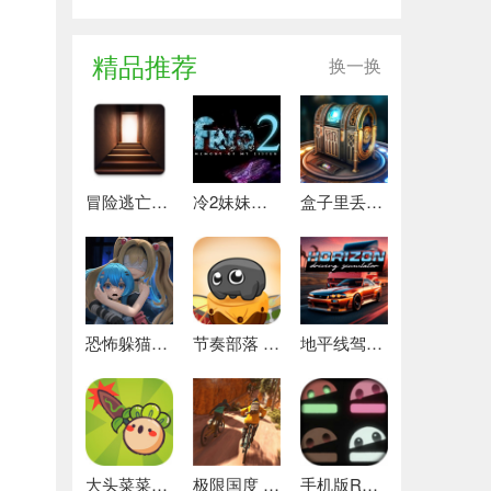
精品推荐
换一换
冒险逃亡之谜 推荐
冷2妹妹的记忆 热门下载
盒子里丢失的碎片 安卓下载
恐怖躲猫猫4 最新版
节奏部落 安卓版
地平线驾驶模拟器 最新版
大头菜菜历险记 好玩的
极限国度 最新版
手机版REPO 安卓版