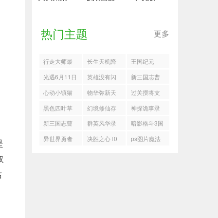
热门主题
更多
行走大师最
长生天机降
王国纪元
新版
世木队怎么
光遇6月11日
英雄没有闪
新三国志曹
打皓月魔君
季节蜡烛位
古神遗迹大
操传四象朱
心动小镇猫
物华弥新天
过关攒将支
置一览
攻略
雀第六关怎
猫图鉴
球仪怎么养
线低配特殊
黑色四叶草
幻境修仙存
神探诡事录
么过
成
武将打法
洛塔斯技能
档丢失原因
尸鳖王通关
新三国志曹
群英风华录
暗影格斗3国
优先级
攻略
操传小乔之
礼包码
际服
异世界勇者
决胜之心T0
ps图片魔法
是
影关卡流程
冰雪庆典换
角色
师
取
什么好
结