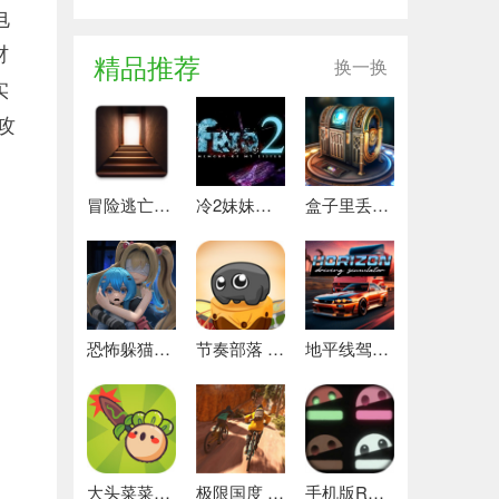
电
材
精品推荐
换一换
实
攻
冒险逃亡之谜 推荐
冷2妹妹的记忆 热门下载
盒子里丢失的碎片 安卓下载
恐怖躲猫猫4 最新版
节奏部落 安卓版
地平线驾驶模拟器 最新版
大头菜菜历险记 好玩的
极限国度 最新版
手机版REPO 安卓版