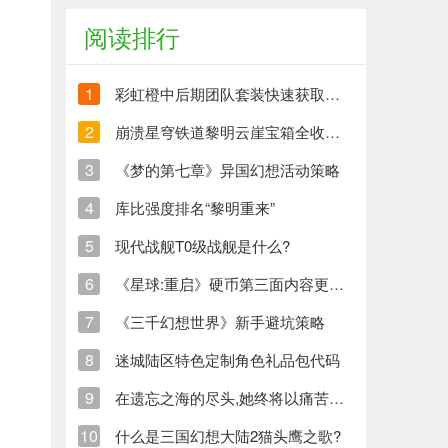
阅读排行
1
彩虹橙中后期团队套装快速获取方法
2
崩溃星穹铁道黎明云崖宝箱全收集策略与崩铁玩家分享
3
《梦的第七章》异国幻想活动策略
4
库比强度排名“黎明重来”
5
现代战舰T0级战舰是什么?
6
《星球:重启》硬币第三面内容更新清单
7
《三千幻想世界》新手避坑策略
8
迷城陆区特色定制角色礼品包代码
9
在遗忘之海的尽头,她终将以痛苦创造新的生命
10
什么是三国幻想大陆2猫头鹰之歌?