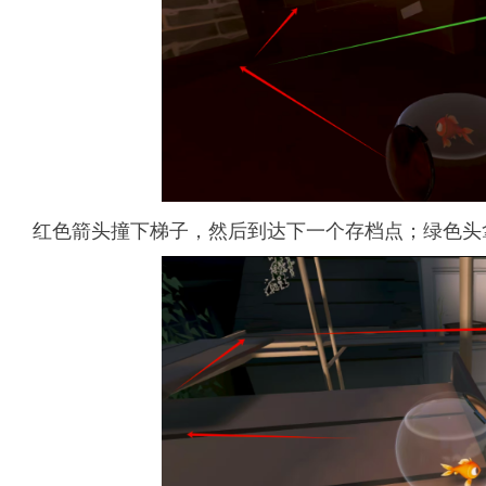
红色箭头撞下梯子，然后到达下一个存档点；绿色头