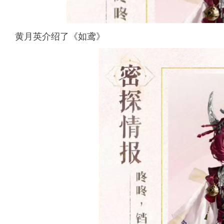
黄月英介绍了《如鸢》