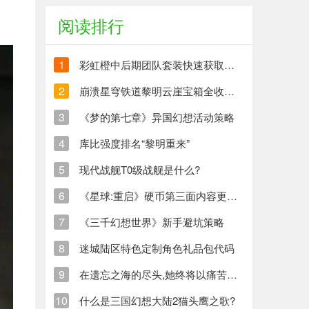
阅读排行
1
彩虹橙中后期团队套装快速获取方法
2
崩溃星穹铁道黎明云崖宝箱全收集策略与崩铁玩家分享
3
《梦的第七章》异国幻想活动策略
4
库比强度排名“黎明重来”
5
现代战舰T0级战舰是什么?
6
《星球:重启》硬币第三面内容更新清单
7
《三千幻想世界》新手避坑策略
8
迷城陆区特色定制角色礼品包代码
9
在遗忘之海的尽头,她终将以痛苦创造新的生命
10
什么是三国幻想大陆2猫头鹰之歌?