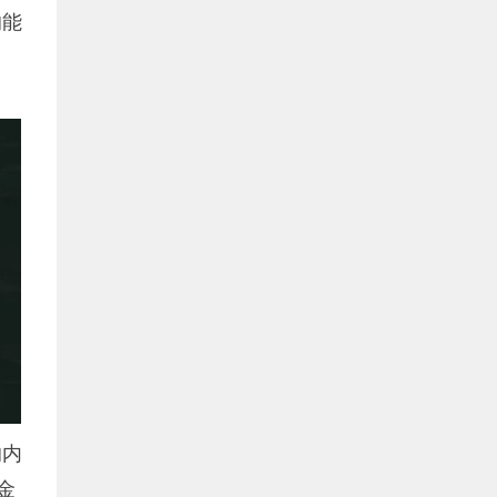
的能
。
的内
金