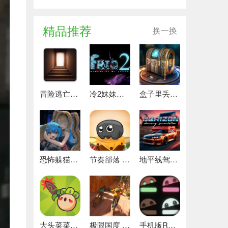
精品推荐
换一换
冒险逃亡之谜 推荐
冷2妹妹的记忆 热门下载
盒子里丢失的碎片 安卓下载
恐怖躲猫猫4 最新版
节奏部落 安卓版
地平线驾驶模拟器 最新版
大头菜菜历险记 好玩的
极限国度 最新版
手机版REPO 安卓版