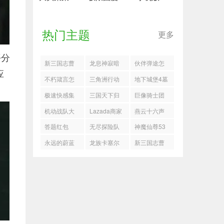
热门主题
更多
平分
新三国志曹
龙息神寂暗
伙伴弹途怎
应
操传无双神
火拉什配队
么过35关琉
不朽箴言怎
三角洲行动
地下城堡4墓
兵速刷攻略
攻略
璃雪山
么过冰霜之
彩蛋房
穴839层阵容
极速快感集
三国天下归
巨像骑士团
心
推荐
结台服
心赵云甄姬
王莽怎么样
机动战队大
Lazada商家
燕云十六声
队搭配推荐
作战
版
成就攻略
答题红包
无尽探险队
神魔仙尊53
冰太刀流派
关通关攻略
永远的蔚蓝
龙族卡塞尔
新三国志曹
搭配推荐
星球怎么过
之门影镰恺
操传第13期
合作模式9层
撒技能一览
南华9-1阵容
推荐