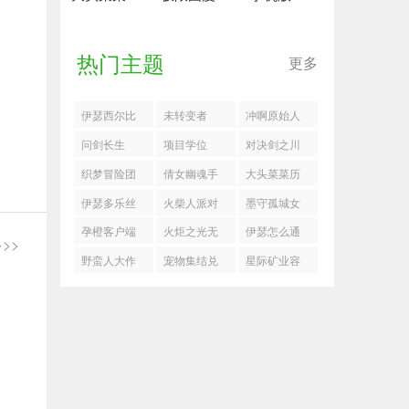
热门主题
更多
伊瑟西尔比
未转变者
冲啊原始人
技能怎么加
问剑长生
项目学位
对决剑之川
点
2025最新密
怎么打魔化
织梦冒险团
倩女幽魂手
大头菜菜历
令一览
楚青
阵容
游兑换码
险记完整版
伊瑟多乐丝
火柴人派对
墨守孤城女
玩法搭配攻
巫侠客流搭
孕橙客户端
火炬之光无
伊瑟怎么通
>>
略
配推荐
下载
限沙海大享4
过虚烬探索
野蛮人大作
宠物集结兑
星际矿业容
月23日更新
危机36
战2官方版下
换码
器怎么自动
内容
载
平衡重心
！