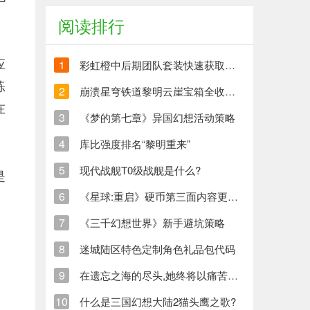
阅读排行
应
1
彩虹橙中后期团队套装快速获取方法
练
2
崩溃星穹铁道黎明云崖宝箱全收集策略与崩铁玩家分享
在
3
《梦的第七章》异国幻想活动策略
4
库比强度排名“黎明重来”
5
现代战舰T0级战舰是什么?
是
6
《星球:重启》硬币第三面内容更新清单
7
《三千幻想世界》新手避坑策略
8
迷城陆区特色定制角色礼品包代码
9
在遗忘之海的尽头,她终将以痛苦创造新的生命
10
什么是三国幻想大陆2猫头鹰之歌?