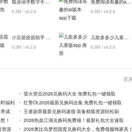
狐涂涂学数字手机版 热门下载
免费阅读有趣的ai版本 app下载
6.3M / v4.2.6
6.3M / v4.2.6
小豆苗疫苗助手 最新版
儿歌多多少儿童版app 推荐
6.3M / v4.2.6
6.3M / v4.2.6
更多
萤火突击2026兑换码大全 免费礼包一键领取
限时福利
红警OL2026最新兑换码合集 免费礼包一键领取
将养成
王者勋章最新兑换码速领 装备精炼资源轻松刷
不愁！
2026热血江湖兑换码免费领！最新礼包大全速取
暗资源
2026奥比岛梦想国度兑换码大全，免费领服饰家具